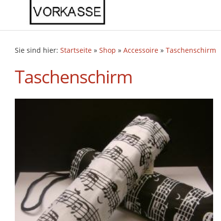
Sie sind hier:
Startseite
»
Shop
»
Accessoire
»
Taschenschirm
Taschenschirm