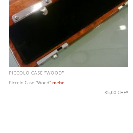
PICCOLO CASE "WOOD"
Piccolo Case "Wood"
mehr
85,00 CHF*