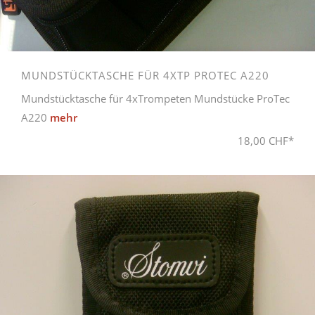
MUNDSTÜCKTASCHE FÜR 4XTP PROTEC A220
Mundstücktasche für 4xTrompeten Mundstücke ProTec
A220
mehr
18,00 CHF*