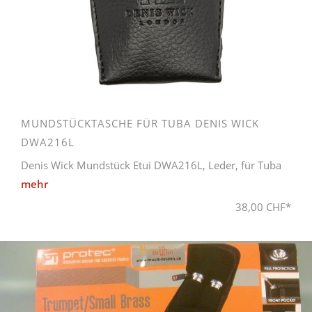
MUNDSTÜCKTASCHE FÜR TUBA DENIS WICK
DWA216L
Denis Wick Mundstück Etui DWA216L, Leder, für Tuba
mehr
38,00 CHF*