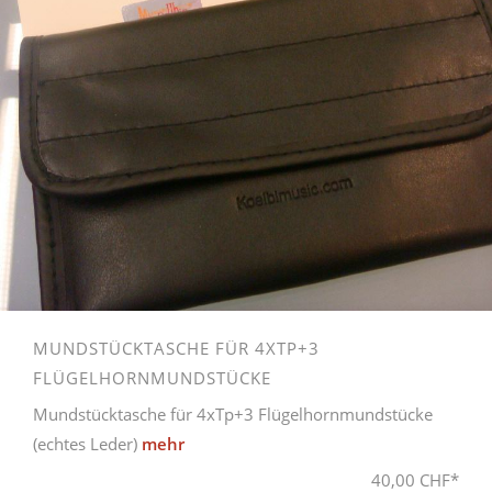
MUNDSTÜCKTASCHE FÜR 4XTP+3
FLÜGELHORNMUNDSTÜCKE
Mundstücktasche für 4xTp+3 Flügelhornmundstücke
(echtes Leder)
mehr
40,00 CHF*