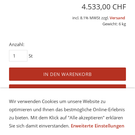
4.533,00 CHF
incl. 8.1% MWSt zzgl.
Versand
Gewicht: 6 kg
Anzahl:
St
IN DEN WARENKORB
AUF DEN MERKZETTEL
Wir verwenden Cookies um unsere Website zu
Dieses Produkt weiterempfehlen
optimieren und Ihnen das bestmögliche Online-Erlebnis
zu bieten. Mit dem Klick auf "Alle akzeptieren" erklären
Preis in anderen Währungen
Sie sich damit einverstanden.
Erweiterte Einstellungen