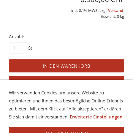
incl. 8.1% MWSt zzgl.
Versand
Gewicht: 8 kg
Anzahl:
St
IN DEN WARENKORB
AUF DEN MERKZETTEL
Wir verwenden Cookies um unsere Website zu
Dieses Produkt weiterempfehlen
optimieren und Ihnen das bestmögliche Online-Erlebnis
zu bieten. Mit dem Klick auf "Alle akzeptieren" erklären
Preis in anderen Währungen
Sie sich damit einverstanden.
Erweiterte Einstellungen