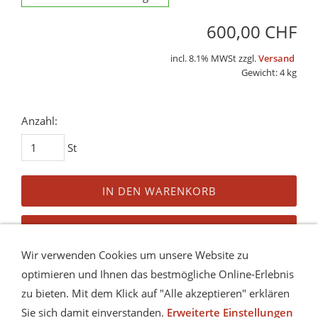
600,00 CHF
incl. 8.1% MWSt zzgl.
Versand
Gewicht: 4 kg
Anzahl:
St
IN DEN WARENKORB
AUF DEN MERKZETTEL
Wir verwenden Cookies um unsere Website zu
Dieses Produkt weiterempfehlen
optimieren und Ihnen das bestmögliche Online-Erlebnis
zu bieten. Mit dem Klick auf "Alle akzeptieren" erklären
Preis in anderen Währungen
Sie sich damit einverstanden.
Erweiterte Einstellungen