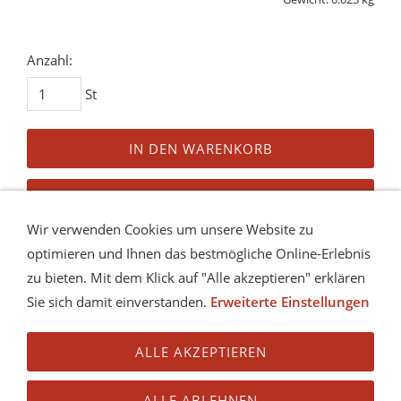
Anzahl:
St
IN DEN WARENKORB
AUF DEN MERKZETTEL
Wir verwenden Cookies um unsere Website zu
Dieses Produkt weiterempfehlen
optimieren und Ihnen das bestmögliche Online-Erlebnis
zu bieten. Mit dem Klick auf "Alle akzeptieren" erklären
Preis in anderen Währungen
Sie sich damit einverstanden.
Erweiterte Einstellungen
ALLE AKZEPTIEREN
ALLE ABLEHNEN