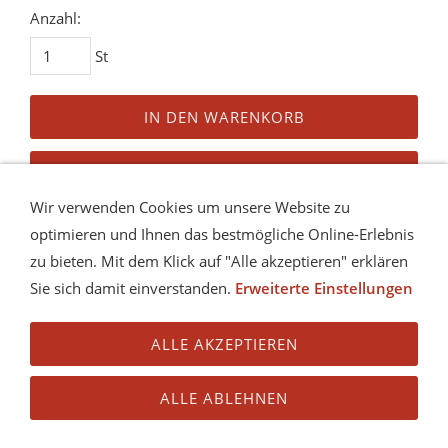
Anzahl:
St
IN DEN WARENKORB
AUF DEN MERKZETTEL
Wir verwenden Cookies um unsere Website zu
Dieses Produkt weiterempfehlen
optimieren und Ihnen das bestmögliche Online-Erlebnis
zu bieten. Mit dem Klick auf "Alle akzeptieren" erklären
Preis in anderen Währungen
Sie sich damit einverstanden.
Erweiterte Einstellungen
ALLE AKZEPTIEREN
ALLE ABLEHNEN
KONTAKT
IMPRESSUM
AGB
VERSAND
COOKIE
DATENSCHUTZ