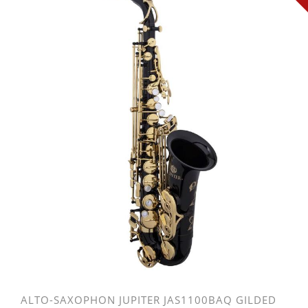
ALTO-SAXOPHON JUPITER JAS1100BAQ GILDED