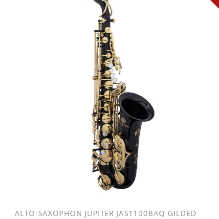
ALTO-SAXOPHON JUPITER JAS1100BAQ GILDED